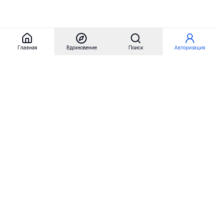
Главная
Вдохновение
Поиск
Авторизация
Referest
Вдохновение
Бренды
Примеры сайтов
Примеры секций
Примеры логотипов
Пользовательские сценарии