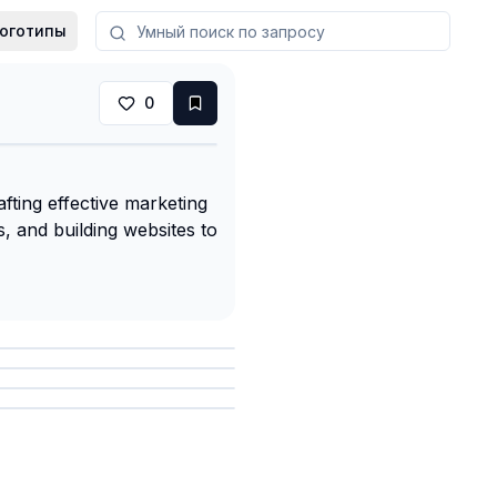
оготипы
0
ting effective marketing
, and building websites to
анить
анить
анить
анить