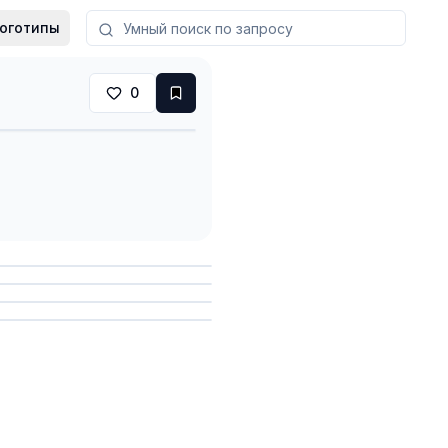
оготипы
0
анить
анить
анить
анить