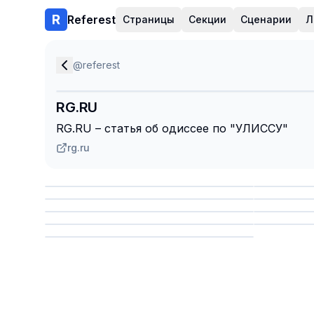
Referest
Страницы
Секции
Сценарии
Л
@
referest
RG.RU
RG.RU – статья об одиссее по "УЛИССУ"
rg.ru
Сохранить
Сохр
Сохранить
Сохр
Сохр
Сохранить
Сохр
Сохранить