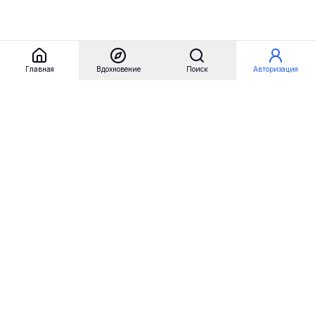
Главная
Вдохновение
Поиск
Авторизация
Referest
Вдохновение
Бренды
Примеры сайтов
Примеры секций
Примеры логотипов
Пользовательские сценарии