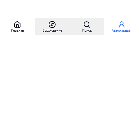
Главная
Вдохновение
Поиск
Авторизация
Referest
Вдохновение
Бренды
Примеры сайтов
Примеры секций
Примеры логотипов
Пользовательские сценарии