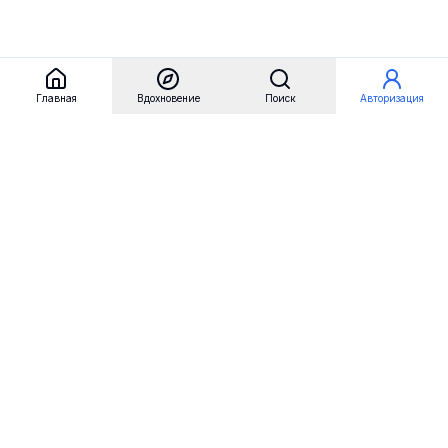
Главная
Вдохновение
Поиск
Авторизация
Referest
Вдохновение
Бренды
Примеры сайтов
Примеры секций
Примеры логотипов
Пользовательские сценарии