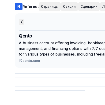
Referest
Страницы
Секции
Сценарии
Л
Qonto
A business account offering invoicing, bookkee
management, and financing options with 7/7 cu
for various types of businesses, including free
qonto.com
Сохранить
Сохр
Сохранить
Сохр
Сохр
Сохранить
Сохр
Сохранить