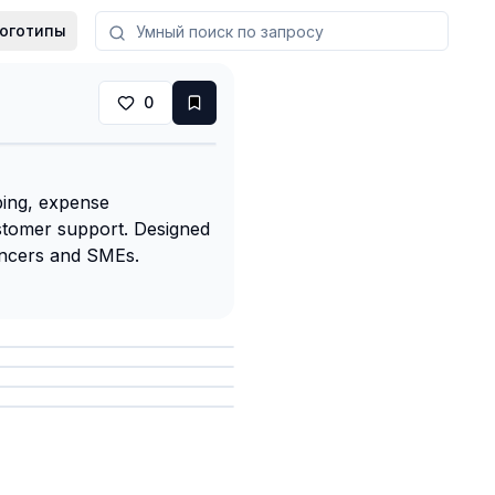
оготипы
0
ping, expense
stomer support. Designed
lancers and SMEs.
анить
анить
анить
анить