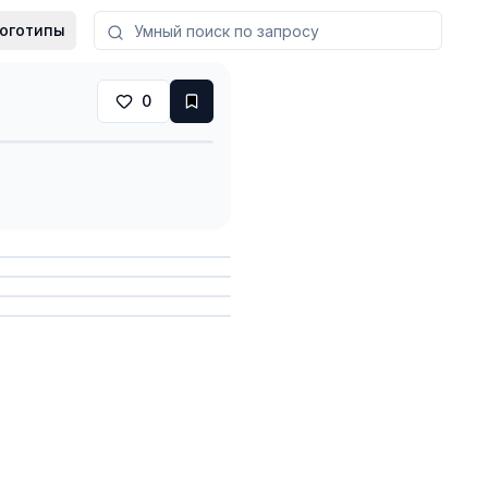
оготипы
0
анить
анить
анить
анить