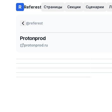
Referest
Страницы
Секции
Сценарии
Л
@
referest
Protonprod
protonprod.ru
Сохранить
Сохр
Сохранить
Сохр
Сохр
Сохранить
Сохр
Сохранить