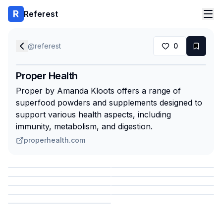
Referest
@
referest
0
Proper Health
Proper by Amanda Kloots offers a range of
superfood powders and supplements designed to
support various health aspects, including
immunity, metabolism, and digestion.
properhealth.com
Сохранить
Сохранить
Сохранить
Сохранить
Сохранить
Сохранить
Сохранить
Сохранить