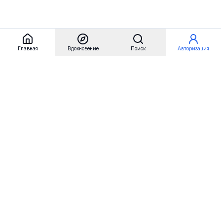
Главная
Вдохновение
Поиск
Авторизация
Referest
Вдохновение
Бренды
Примеры сайтов
Примеры секций
Примеры логотипов
Пользовательские сценарии