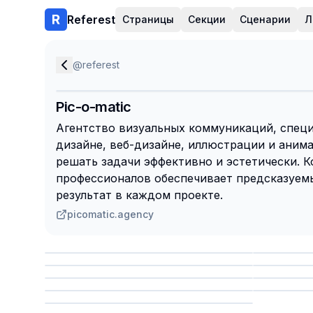
Referest
Страницы
Секции
Сценарии
Л
@
referest
Pic-o-matic
Агентство визуальных коммуникаций, спец
дизайне, веб-дизайне, иллюстрации и анима
решать задачи эффективно и эстетически. 
профессионалов обеспечивает предсказуем
результат в каждом проекте.
picomatic.agency
Сохранить
Сохр
Сохранить
Сохр
Сохр
Сохранить
Сохр