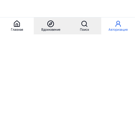
Главная
Вдохновение
Поиск
Авторизация
Referest
Вдохновение
Бренды
Примеры сайтов
Примеры секций
Примеры логотипов
Пользовательские сценарии