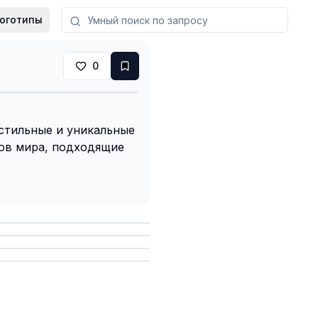
оготипы
0
стильные и уникальные
ков мира, подходящие
анить
анить
анить
анить