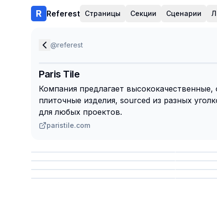
Referest
Страницы
Секции
Сценарии
Л
@
referest
Paris Tile
Компания предлагает высококачественные, 
плиточные изделия, sourced из разных угол
для любых проектов.
paristile.com
Сохранить
Сохр
Сохранить
Сохр
Сохр
Сохранить
Сохр