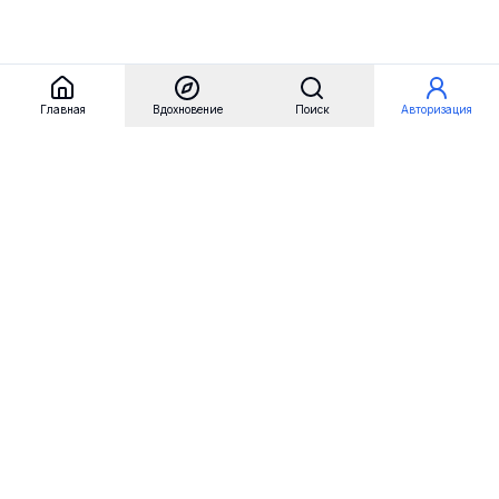
Главная
Вдохновение
Поиск
Авторизация
Referest
Вдохновение
Бренды
Примеры сайтов
Примеры секций
Примеры логотипов
Пользовательские сценарии