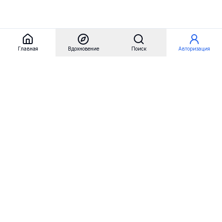
Главная
Вдохновение
Поиск
Авторизация
Referest
Вдохновение
Бренды
Примеры сайтов
Примеры секций
Примеры логотипов
Пользовательские сценарии