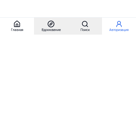
Главная
Вдохновение
Поиск
Авторизация
Referest
Вдохновение
Бренды
Примеры сайтов
Примеры секций
Примеры логотипов
Пользовательские сценарии