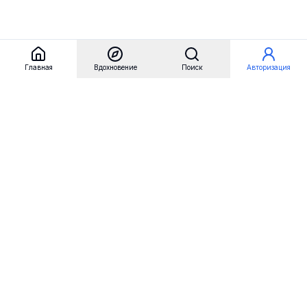
Главная
Вдохновение
Поиск
Авторизация
Referest
Вдохновение
Бренды
Примеры сайтов
Примеры секций
Примеры логотипов
Пользовательские сценарии