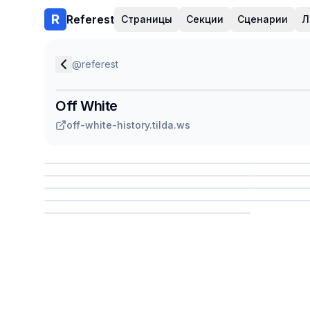
Referest
Страницы
Секции
Сценарии
Л
@
referest
Off White
off-white-history.tilda.ws
Сохранить
Сохр
Сохранить
Сохр
Сохр
Сохранить
Сохр
Сохранить