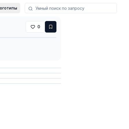
оготипы
0
анить
анить
анить
анить