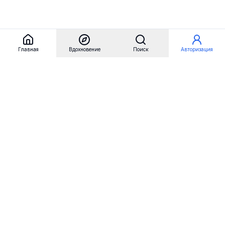
Главная
Вдохновение
Поиск
Авторизация
Referest
Вдохновение
Бренды
Примеры сайтов
Примеры секций
Примеры логотипов
Пользовательские сценарии