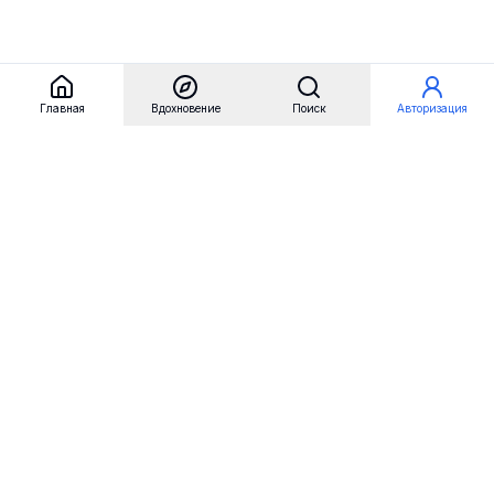
Главная
Вдохновение
Поиск
Авторизация
Referest
Вдохновение
Бренды
Примеры сайтов
Примеры секций
Примеры логотипов
Пользовательские сценарии