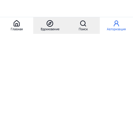
Главная
Вдохновение
Поиск
Авторизация
Referest
Вдохновение
Бренды
Примеры сайтов
Примеры секций
Примеры логотипов
Пользовательские сценарии