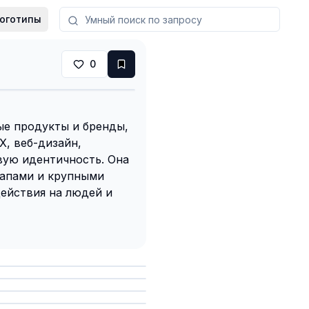
оготипы
0
е продукты и бренды,
X, веб-дизайн,
вую идентичность. Она
ртапами и крупными
ействия на людей и
анить
анить
анить