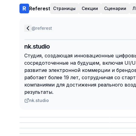
Referest
Страницы
Секции
Сценарии
Л
@
referest
nk.studio
Студия, создающая инновационные цифровы
сосредоточенные на будущем, включая UI/U
развитие электронной коммерции и брендо
работает более 19 лет, сотрудничая со ста
компаниями для достижения реального возд
результаты.
nk.studio
Сохранить
Сохр
Сохранить
Сохр
Сохр