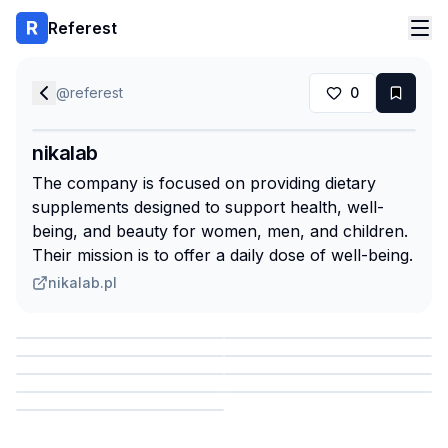
Referest
@
referest
0
nikalab
The company is focused on providing dietary
supplements designed to support health, well-
being, and beauty for women, men, and children.
Their mission is to offer a daily dose of well-being.
nikalab.pl
Сохранить
Сохранить
Сохранить
Сохранить
Сохранить
Сохранить
Сохранить
Сохранить