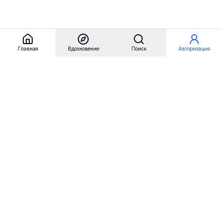
Главная
Вдохновение
Поиск
Авторизация
Referest
Вдохновение
Бренды
Примеры сайтов
Примеры секций
Примеры логотипов
Пользовательские сценарии