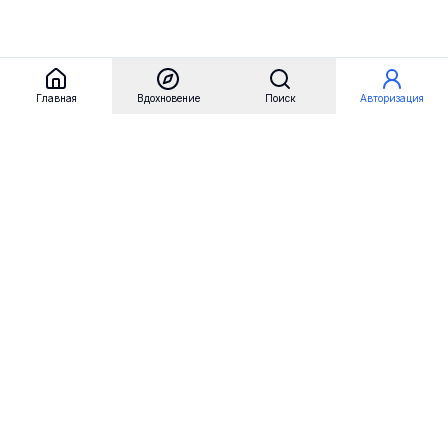
Главная
Вдохновение
Поиск
Авторизация
Referest
Вдохновение
Бренды
Примеры сайтов
Примеры секций
Примеры логотипов
Пользовательские сценарии