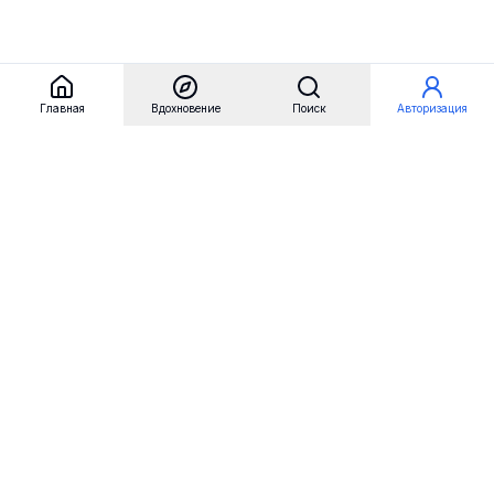
Главная
Вдохновение
Поиск
Авторизация
Referest
Вдохновение
Бренды
Примеры сайтов
Примеры секций
Примеры логотипов
Пользовательские сценарии