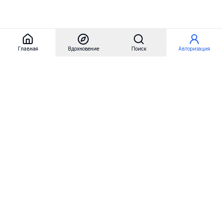
Главная
Вдохновение
Поиск
Авторизация
Referest
Вдохновение
Бренды
Примеры сайтов
Примеры секций
Примеры логотипов
Пользовательские сценарии