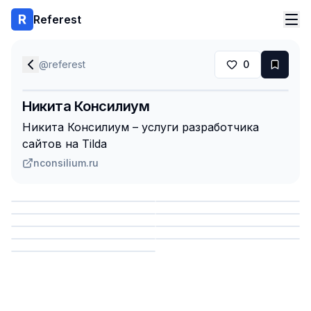
Referest
@
referest
0
Никита Консилиум
Никита Консилиум – услуги разработчика
сайтов на Tilda
nconsilium.ru
Сохранить
Сохранить
Сохранить
Сохранить
Сохранить
Сохранить
Сохранить
Сохранить