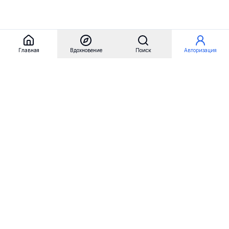
Главная
Вдохновение
Поиск
Авторизация
Referest
Вдохновение
Бренды
Примеры сайтов
Примеры секций
Примеры логотипов
Пользовательские сценарии