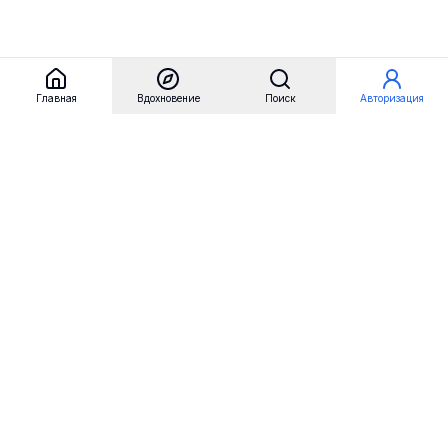
Главная
Вдохновение
Поиск
Авторизация
Referest
Вдохновение
Бренды
Примеры сайтов
Примеры секций
Примеры логотипов
Пользовательские сценарии