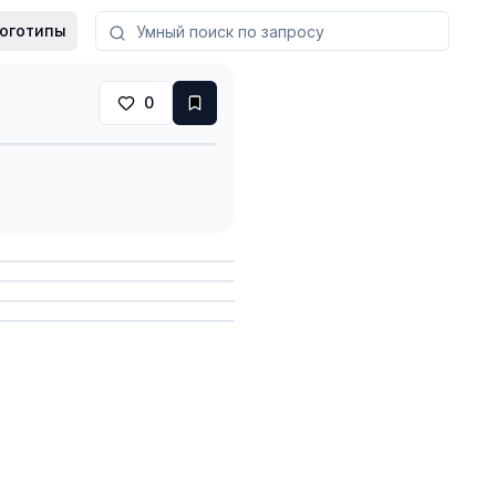
оготипы
0
анить
анить
анить
анить