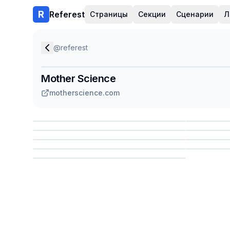
Referest
Страницы
Секции
Сценарии
Л
@
referest
Mother Science
motherscience.com
Сохранить
Сохр
Сохранить
Сохр
Сохр
Сохранить
Сохр
Сохранить