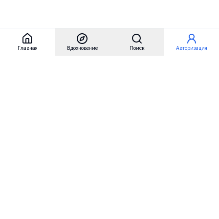
Главная
Вдохновение
Поиск
Авторизация
Referest
Вдохновение
Бренды
Примеры сайтов
Примеры секций
Примеры логотипов
Пользовательские сценарии