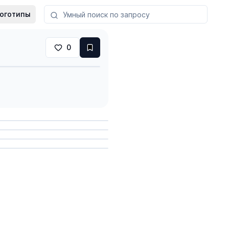
оготипы
0
анить
анить
анить
анить