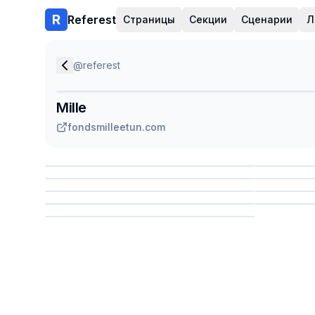
Referest
Страницы
Секции
Сценарии
Л
@
referest
Mille
fondsmilleetun.com
Сохранить
Сохр
Сохранить
Сохр
Сохр
Сохранить
Сохр
Сохранить