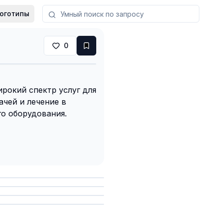
оготипы
0
рокий спектр услуг для
ачей и лечение в
о оборудования.
анить
анить
анить
анить