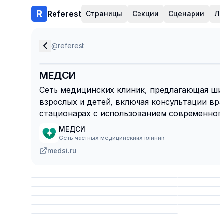
Referest
Страницы
Секции
Сценарии
Л
@
referest
МЕДСИ
Сеть медицинских клиник, предлагающая ши
взрослых и детей, включая консультации вр
стационарах с использованием современног
МЕДСИ
Сеть частных медицинскиих клиник
medsi.ru
Сохранить
Сохр
Сохранить
Сохр
Сохр
Сохранить
Сохр