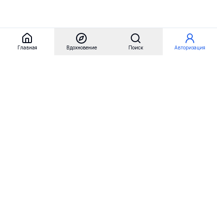
Главная
Вдохновение
Поиск
Авторизация
Referest
Вдохновение
Бренды
Примеры сайтов
Примеры секций
Примеры логотипов
Пользовательские сценарии