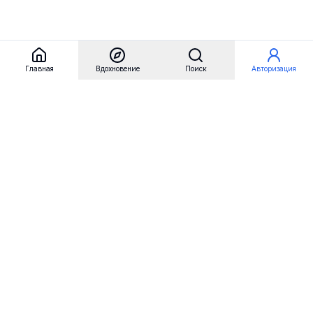
Главная
Вдохновение
Поиск
Авторизация
Referest
Вдохновение
Бренды
Примеры сайтов
Примеры секций
Примеры логотипов
Пользовательские сценарии