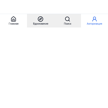
Главная
Вдохновение
Поиск
Авторизация
Referest
Вдохновение
Бренды
Примеры сайтов
Примеры секций
Примеры логотипов
Пользовательские сценарии