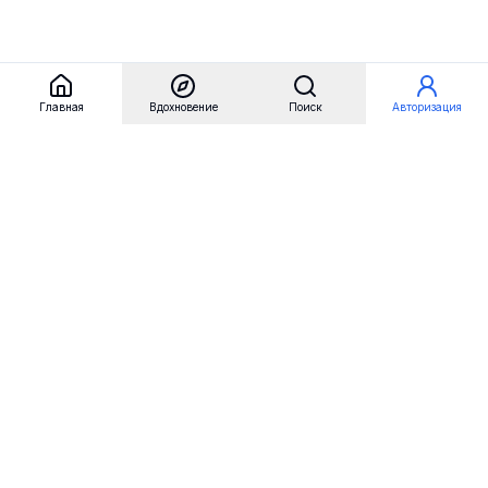
Главная
Вдохновение
Поиск
Авторизация
Referest
Вдохновение
Бренды
Примеры сайтов
Примеры секций
Примеры логотипов
Пользовательские сценарии