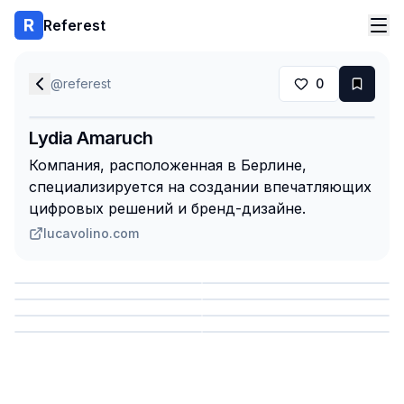
Referest
@
referest
0
Lydia Amaruch
Компания, расположенная в Берлине,
специализируется на создании впечатляющих
цифровых решений и бренд-дизайне.
lucavolino.com
Сохранить
Сохранить
Сохранить
Сохранить
Сохранить
Сохранить
Сохранить