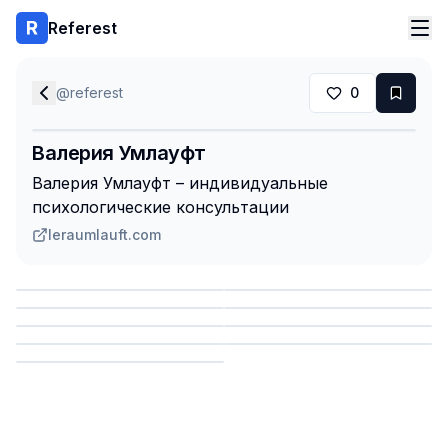
Referest
@
referest
0
Валерия Умлауфт
Валерия Умлауфт – индивидуальные
психологические консультации
leraumlauft.com
Сохранить
Сохранить
Сохранить
Сохранить
Сохранить
Сохранить
Сохранить
Сохранить