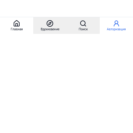
Главная
Вдохновение
Поиск
Авторизация
Referest
Вдохновение
Бренды
Примеры сайтов
Примеры секций
Примеры логотипов
Пользовательские сценарии