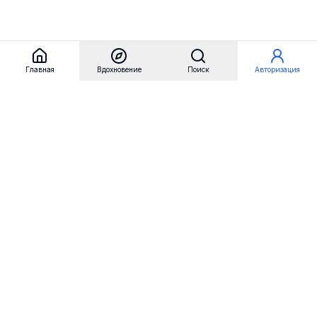
Главная
Вдохновение
Поиск
Авторизация
Referest
Вдохновение
Бренды
Примеры сайтов
Примеры секций
Примеры логотипов
Пользовательские сценарии