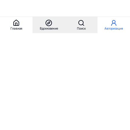
Главная
Вдохновение
Поиск
Авторизация
Referest
Вдохновение
Бренды
Примеры сайтов
Примеры секций
Примеры логотипов
Пользовательские сценарии