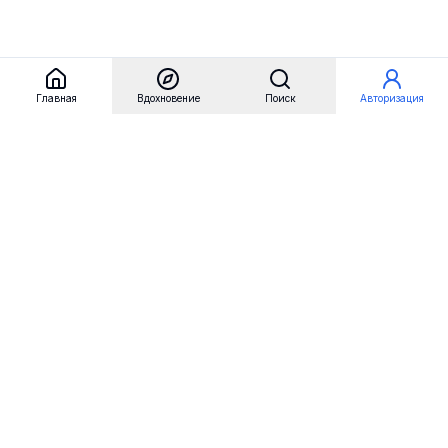
Главная
Вдохновение
Поиск
Авторизация
Referest
Вдохновение
Бренды
Примеры сайтов
Примеры секций
Примеры логотипов
Пользовательские сценарии