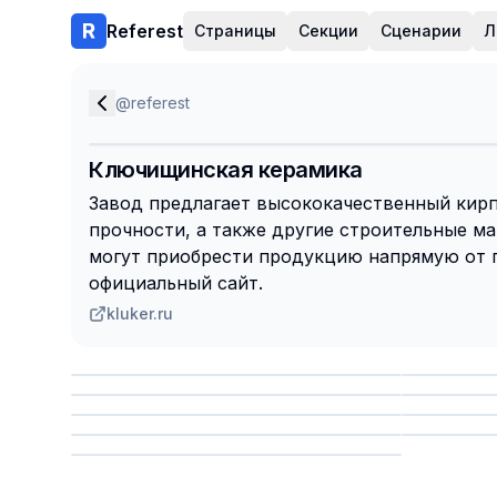
Referest
Страницы
Секции
Сценарии
Л
@
referest
Ключищинская керамика
Завод предлагает высококачественный кир
прочности, а также другие строительные м
могут приобрести продукцию напрямую от 
официальный сайт.
kluker.ru
Сохранить
Сохр
Сохранить
Сохр
Сохр
Сохранить
Сохр
Сохранить