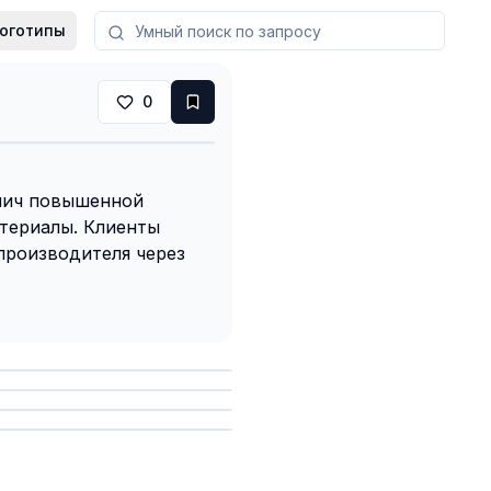
оготипы
0
пич повышенной
атериалы. Клиенты
производителя через
анить
анить
анить
анить