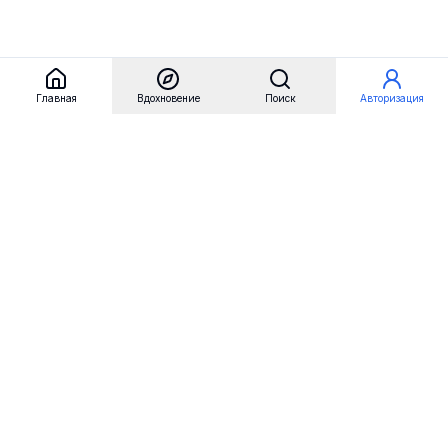
Главная
Вдохновение
Поиск
Авторизация
Referest
Вдохновение
Бренды
Примеры сайтов
Примеры секций
Примеры логотипов
Пользовательские сценарии