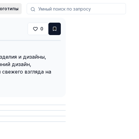
оготипы
0
зделия и дизайны,
ний дизайн,
 свежего взгляда на
анить
анить
анить
анить