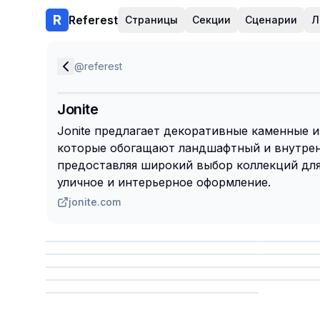
Referest
Страницы
Секции
Сценарии
Л
@
referest
Jonite
Jonite предлагает декоративные каменные и
которые обогащают ландшафтный и внутрен
предоставляя широкий выбор коллекций для
уличное и интерьерное оформление.
jonite.com
Сохранить
Сохр
Сохранить
Сохр
Сохр
Сохранить
Сохр
Сохранить