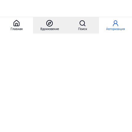
Главная
Вдохновение
Поиск
Авторизация
Referest
Вдохновение
Бренды
Примеры сайтов
Примеры секций
Примеры логотипов
Пользовательские сценарии