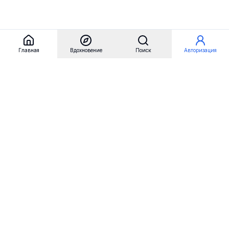
Главная
Вдохновение
Поиск
Авторизация
Referest
Вдохновение
Бренды
Примеры сайтов
Примеры секций
Примеры логотипов
Пользовательские сценарии