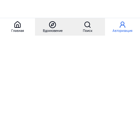
Главная
Вдохновение
Поиск
Авторизация
Referest
Вдохновение
Бренды
Примеры сайтов
Примеры секций
Примеры логотипов
Пользовательские сценарии