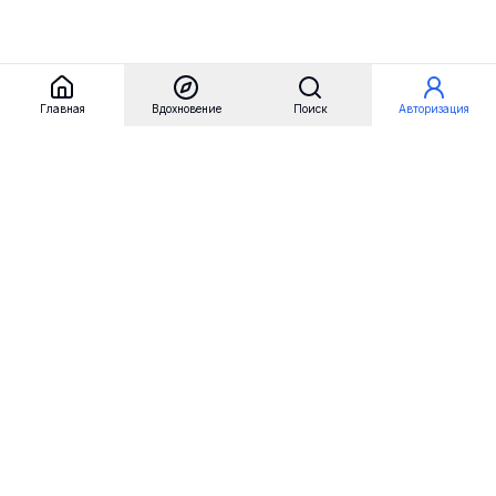
Главная
Вдохновение
Поиск
Авторизация
Referest
Вдохновение
Бренды
Примеры сайтов
Примеры секций
Примеры логотипов
Пользовательские сценарии