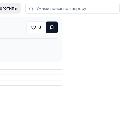
оготипы
0
анить
анить
анить
анить