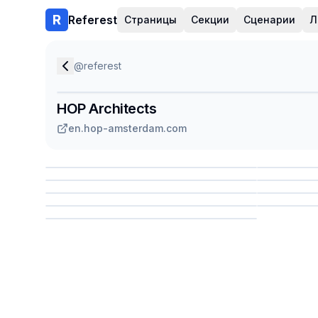
Referest
Страницы
Секции
Сценарии
Л
@
referest
HOP Architects
en.hop-amsterdam.com
Сохранить
Сохр
Сохранить
Сохр
Сохр
Сохранить
Сохр
Сохранить