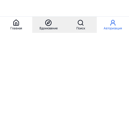
Главная
Вдохновение
Поиск
Авторизация
Referest
Вдохновение
Бренды
Примеры сайтов
Примеры секций
Примеры логотипов
Пользовательские сценарии