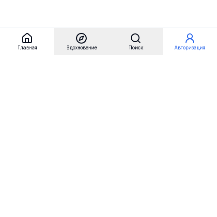
Главная
Вдохновение
Поиск
Авторизация
Referest
Вдохновение
Бренды
Примеры сайтов
Примеры секций
Примеры логотипов
Пользовательские сценарии