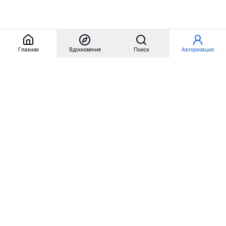
Главная
Вдохновение
Поиск
Авторизация
Referest
Вдохновение
Бренды
Примеры сайтов
Примеры секций
Примеры логотипов
Пользовательские сценарии